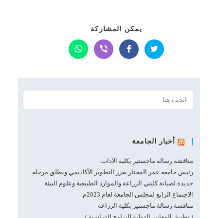
SHARE
يمكن المشاركة
THIS
CONTENT
Opens
Opens
Opens
Opens
in
in
in
in
a
a
a
a
new
new
new
new
window
window
window
window
أخبار الجامعة
مناقشة رسالة ماجستير بكلية الآداب.
رئيس جامعة عمر المختار يعزز التطوير الأكاديمي ويطلق مرحلة
جديدة لصيانة كليتي الزراعة والموارد الطبيعية وعلوم البيئة
الاجتماع الرابع لمجلس الجامعة لعام 2023م
مناقشة رسالة ماجستير بكلية الزراعة
( تطبيق المعايير الدولية للبرامج الدراسية )