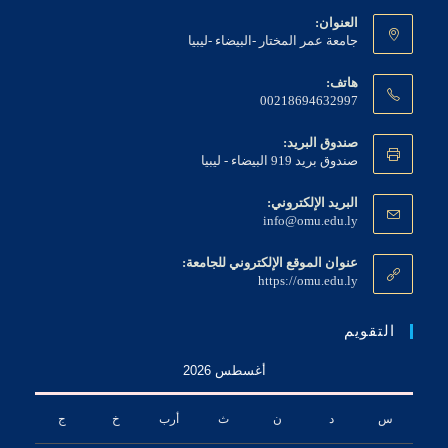
العنوان:
جامعة عمر المختار -البيضاء -ليبيا
هاتف:
00218694632997
صندوق البريد:
صندوق بريد 919 البيضاء - ليبيا
البريد الإلكتروني:
Opens
info@omu.edu.ly
in
your
عنوان الموقع الإلكتروني للجامعة:
application
https://omu.edu.ly
التقويم
أغسطس 2026
س
د
ن
ث
أرب
خ
ج